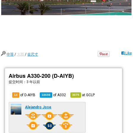
Like
中等
/
大图
/
全尺寸
Airbus A330-200 (D-AIYB)
提交时间：
3 年以前
of D-AIYB
of
A332
at
GCLP
14
18698
3075
Alejandro Jose