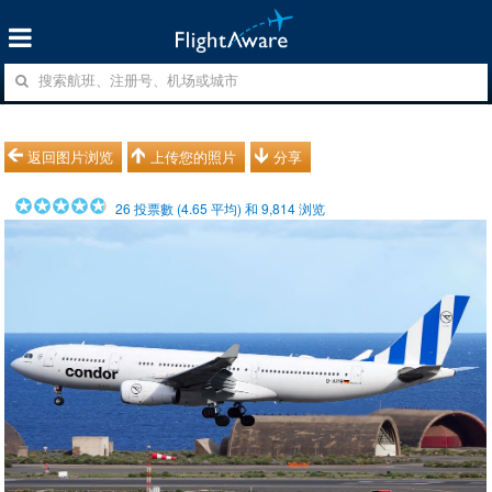
返回图片浏览
上传您的照片
分享
26
投票數 (
4.65
平均) 和
9,814
浏览