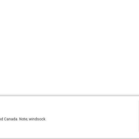
and Canada. Note; windsock.