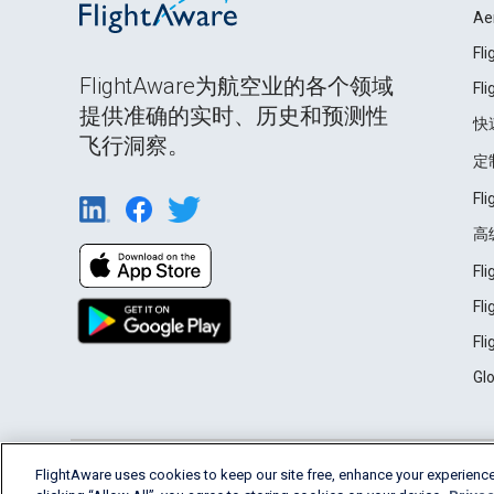
Ae
Fl
FlightAware为航空业的各个领域
Fl
提供准确的实时、历史和预测性
快
飞行洞察。
定
Fl
高
Fl
Fl
Fl
Gl
English (USA)
FlightAware uses cookies to keep our site free, enhance your experience
2026 FlightAware
Terms of Use
Privacy