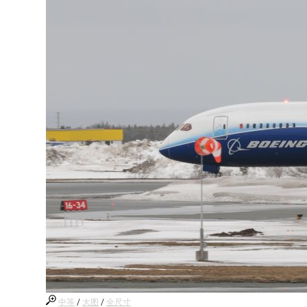
中等
/
大图
/
全尺寸