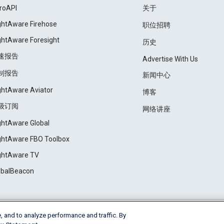
roAPI
关于
ightAware Firehose
职位招聘
ightAware Foresight
历史
速报告
Advertise With Us
制报告
新闻中心
ightAware Aviator
博客
级订阅
网络讲座
ightAware Global
ightAware FBO Toolbox
ightAware TV
obalBeacon
, and to analyze performance and traffic. By
Cookie Settings