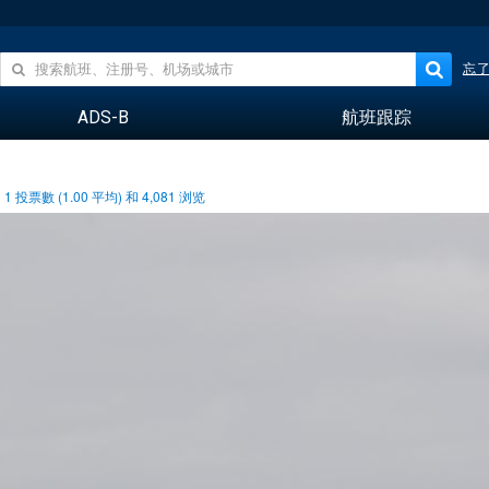
忘
ADS-B
航班跟踪
1
投票數 (
1.00
平均) 和
4,081
浏览