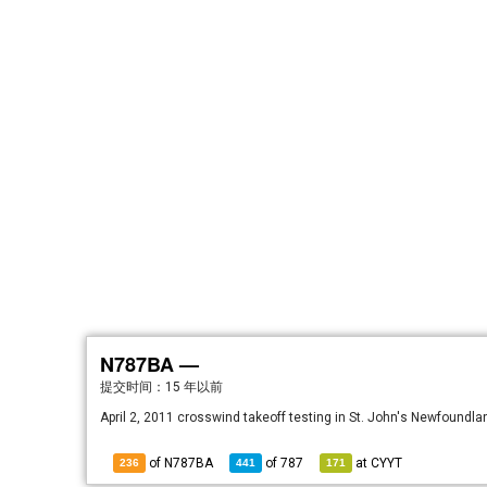
N787BA —
提交时间：
15 年以前
April 2, 2011 crosswind takeoff testing in St. John's Newfoundl
of N787BA
of
787
at
CYYT
236
441
171