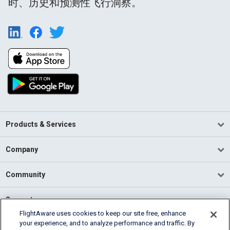
时、历史和预测性飞行洞察。
Products & Services
Company
Community
Support
FlightAware uses cookies to keep our site free, enhance
your experience, and to analyze performance and traffic. By
English (USA)