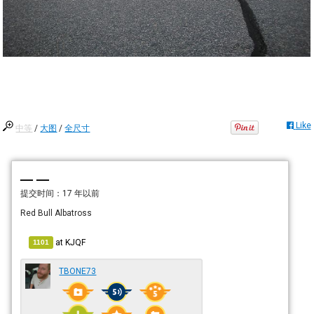
Like
中等
/
大图
/
全尺寸
— —
提交时间：
17 年以前
Red Bull Albatross
at
KJQF
1101
TBONE73