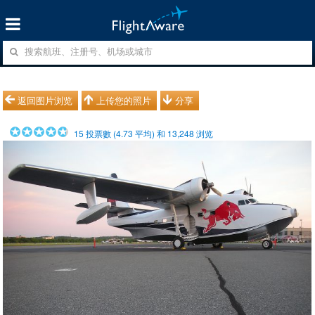
返回图片浏览
上传您的照片
分享
15
投票數 (
4.73
平均) 和
13,248
浏览