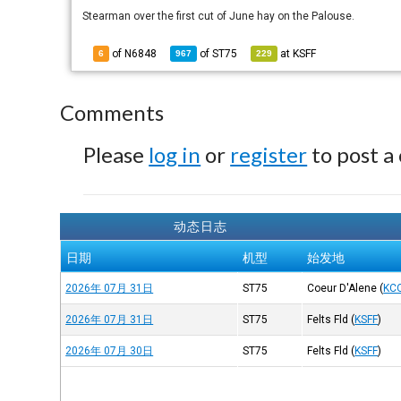
Stearman over the first cut of June hay on the Palouse.
of N6848
of
ST75
at
KSFF
6
967
229
Comments
Please
log in
or
register
to post a
动态日志
日期
机型
始发地
2026年 07月 31日
ST75
Coeur D'Alene
(
KC
2026年 07月 31日
ST75
Felts Fld
(
KSFF
)
2026年 07月 30日
ST75
Felts Fld
(
KSFF
)