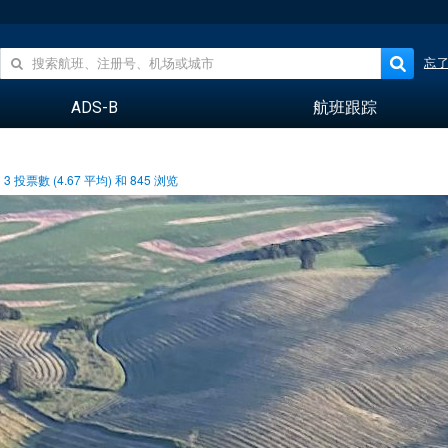
忘
ADS-B
航班跟踪
3
投票數 (
4.67
平均) 和
845
浏览