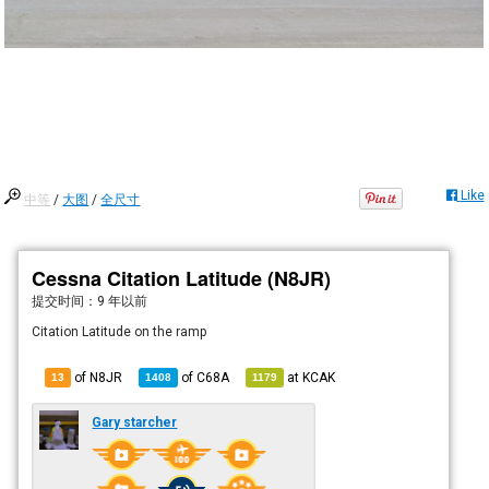
Like
中等
/
大图
/
全尺寸
Cessna Citation Latitude (N8JR)
提交时间：
9 年以前
Citation Latitude on the ramp
of N8JR
of
C68A
at
KCAK
13
1408
1179
Gary starcher