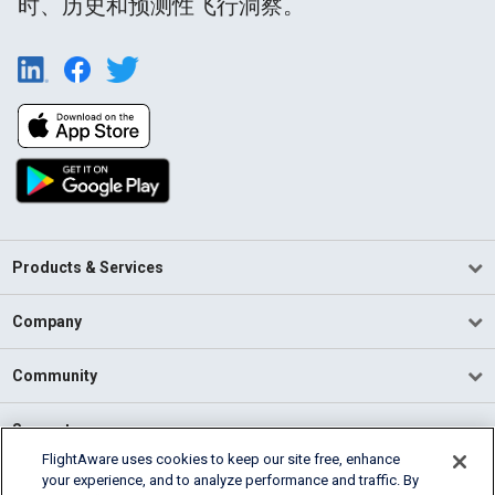
时、历史和预测性飞行洞察。
Products & Services
Company
Community
Support
FlightAware uses cookies to keep our site free, enhance
your experience, and to analyze performance and traffic. By
English (USA)