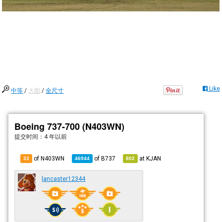
Like
中等
/
大图
/
全尺寸
Boeing 737-700 (N403WN)
提交时间：
4 年以前
of N403WN
of
B737
at
KJAN
33
46944
802
lancaster12344