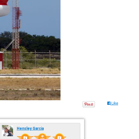
Like
Hensley Garcia