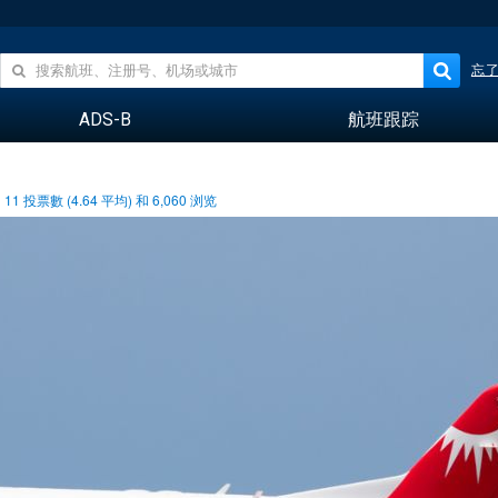
忘
ADS-B
航班跟踪
11
投票數 (
4.64
平均) 和
6,060
浏览