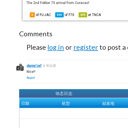
The 2nd Fokker 70 arrival from Curacao!
of PJ-JAC
of
F70
at
TNCA
9
898
495
Comments
Please
log in
or
register
to post a
daniel jef
6 年以前
Nice!!
Report
动态日志
日期
机型
始发地