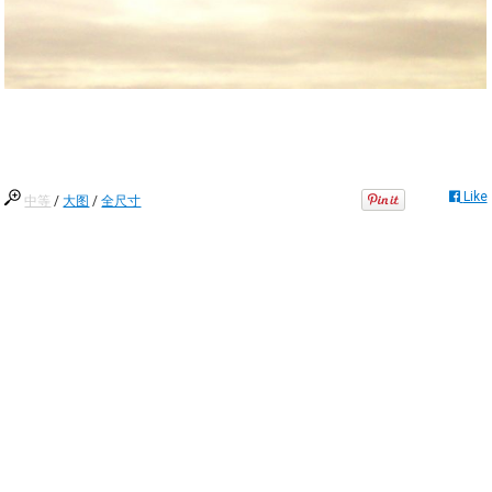
Like
中等
/
大图
/
全尺寸