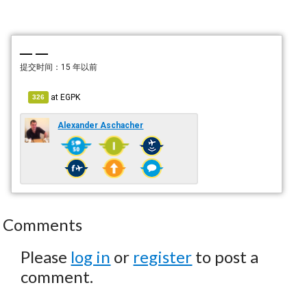
— —
提交时间：
15 年以前
at
EGPK
326
Alexander Aschacher
Comments
Please
log in
or
register
to post a
comment.