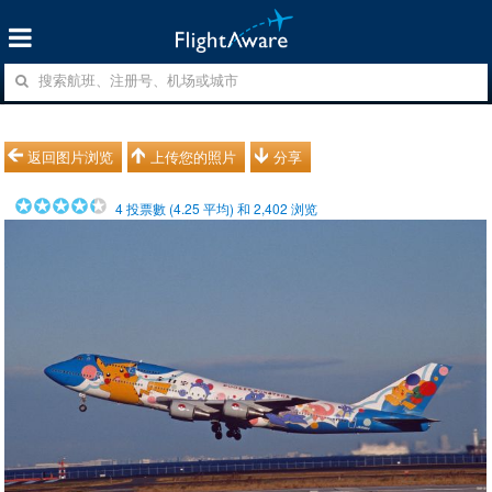
返回图片浏览
上传您的照片
分享
4
投票數 (
4.25
平均) 和
2,402
浏览