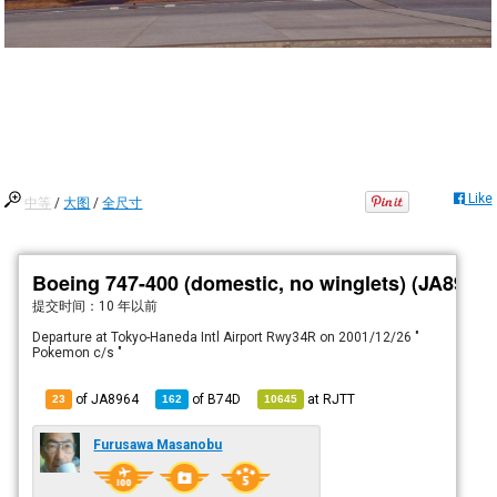
Like
中等
/
大图
/
全尺寸
Boeing 747-400 (domestic, no winglets) (JA8964)
提交时间：
10 年以前
Departure at Tokyo-Haneda Intl Airport Rwy34R on 2001/12/26 "
Pokemon c/s "
of JA8964
of
B74D
at
RJTT
23
162
10645
Furusawa Masanobu