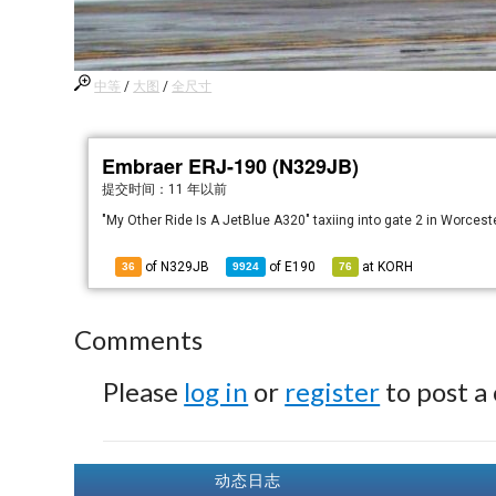
中等
/
大图
/
全尺寸
Embraer ERJ-190 (N329JB)
提交时间：
11 年以前
"My Other Ride Is A JetBlue A320" taxiing into gate 2 in Worceste
of N329JB
of
E190
at
KORH
36
9924
76
Comments
Please
log in
or
register
to post a
动态日志