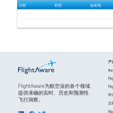
日期
机型
始发地
产
Ae
Fl
FlightAware为航空业的各个领域
Fl
提供准确的实时、历史和预测性
快
飞行洞察。
定
Fl