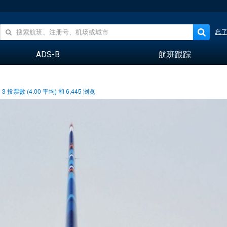
忘
ADS-B
航班跟踪
3
投票數 (
4.00
平均) 和
6,445
浏览