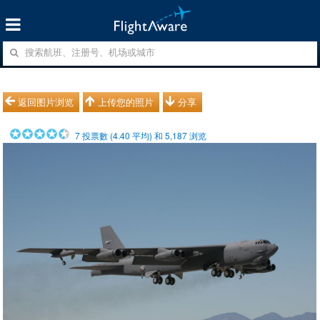
返回图片浏览
上传您的照片
分享
7
投票數 (
4.40
平均) 和
5,187
浏览