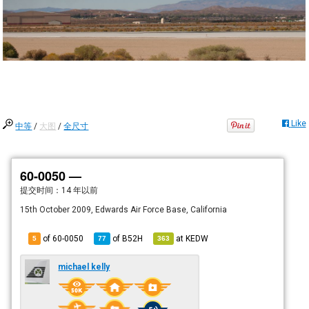
Like
中等
/
大图
/
全尺寸
60-0050 —
提交时间：
14 年以前
15th October 2009, Edwards Air Force Base, California
of 60-0050
of
B52H
at
KEDW
5
77
363
michael kelly