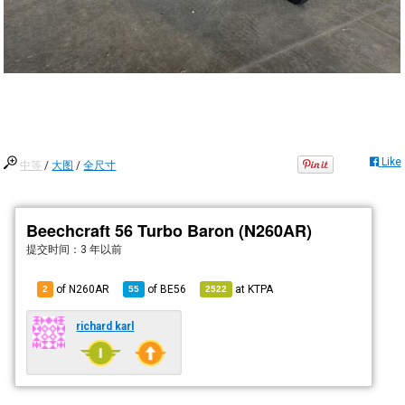
Like
中等
/
大图
/
全尺寸
Beechcraft 56 Turbo Baron (N260AR)
提交时间：
3 年以前
of N260AR
of
BE56
at
KTPA
2
55
2522
richard karl