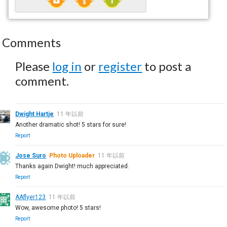
Comments
Please
log in
or
register
to post a
comment.
Dwight Hartje
11 年以前
Another dramatic shot! 5 stars for sure!
Report
Jose Suro
Photo Uploader
11 年以前
Thanks again Dwight! much appreciated.
Report
AAflyer123
11 年以前
Wow, awesome photo! 5 stars!
Report