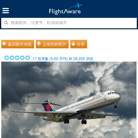
返回图片浏览
上传您的照片
分享
17
投票數 (
5.00
平均) 和
28,205
浏览