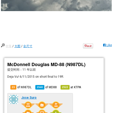
Like
中等
/
大图
/
全尺寸
McDonnell Douglas MD-88 (N987DL)
提交时间：
11 年以前
Deja Vu! 6/11/2015 on short final to 19R.
of N987DL
of
MD88
at
KTPA
23
2940
2522
Jose Suro