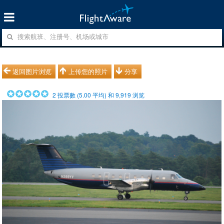
返回图片浏览
上传您的照片
分享
2
投票數 (
5.00
平均) 和
9,919
浏览