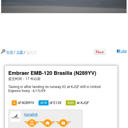
Like
中等
/
大图
/
全尺寸
Embraer EMB-120 Brasilia (N289YV)
提交时间：
17 年以前
Taxiing in after landing on runway 02 at KJQF still in United
Express livery - 6/15/09
of N289YV
of
E120
at
KJQF
2
1178
1101
Hunalink