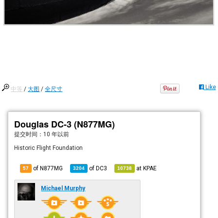
Like
中等
/
大图
/
全尺寸
Douglas DC-3 (N877MG)
提交时间：
10 年以前
Historic Flight Foundation
of N877MG
of
DC3
at
KPAE
57
3204
10738
Michael Murphy