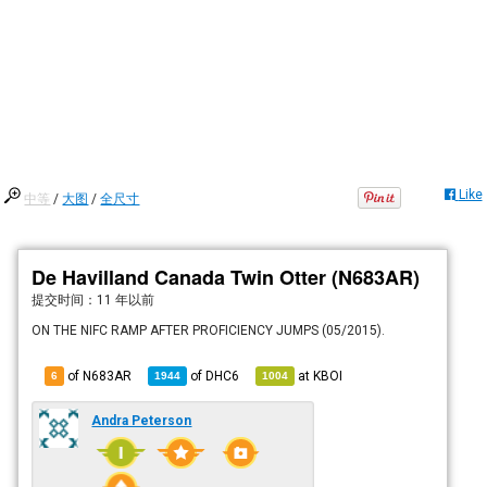
Like
中等
/
大图
/
全尺寸
De Havilland Canada Twin Otter (N683AR)
提交时间：
11 年以前
ON THE NIFC RAMP AFTER PROFICIENCY JUMPS (05/2015).
of N683AR
of
DHC6
at
KBOI
6
1944
1004
Andra Peterson