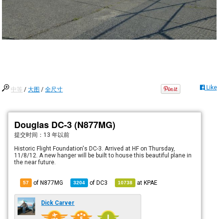
Like
中等
/
大图
/
全尺寸
Douglas DC-3 (N877MG)
提交时间：
13 年以前
Historic Flight Foundation's DC-3. Arrived at HF on Thursday,
11/8/12. A new hanger will be built to house this beautiful plane in
the near future.
of N877MG
of
DC3
at
KPAE
57
3204
10738
Dick Carver