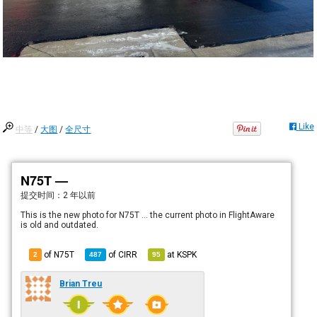
Like
中等
/
大图
/
全尺寸
N75T —
提交时间：
2 年以前
This is the new photo for N75T ... the current photo in FlightAware
is old and outdated.
of N75T
of
CIRR
at
KSPK
2
487
95
Brian Treu