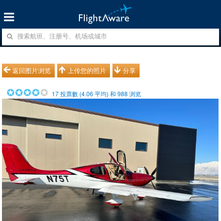
返回图片浏览
上传您的照片
分享
17
投票數 (
4.06
平均) 和
988
浏览