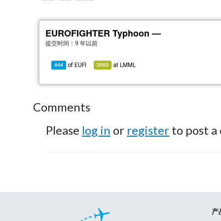
EUROFIGHTER Typhoon —
提交时间：
9 年以前
of
EUFI
at
LMML
444
2003
Comments
Please
log in
or
register
to post a
产