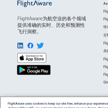
Ae
Fl
FlightAware为航空业的各个领域
Fl
提供准确的实时、历史和预测性
快
飞行洞察。
定
Fl
高
Fl
Fl
Fl
Gl
English (USA)
FlightAware uses cookies to keep our site free, enhance your experience
2026 FlightAware
Terms of Use
Privacy