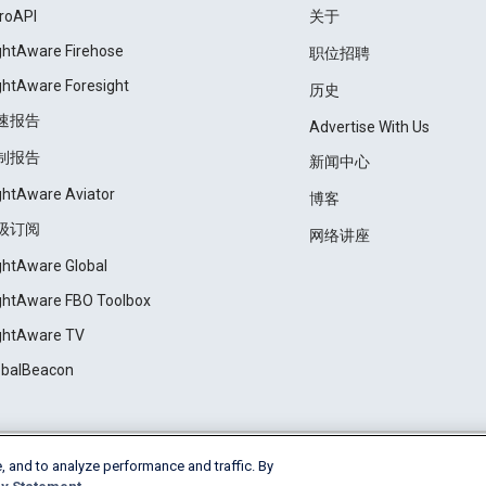
roAPI
关于
ightAware Firehose
职位招聘
ightAware Foresight
历史
速报告
Advertise With Us
制报告
新闻中心
ightAware Aviator
博客
级订阅
网络讲座
ightAware Global
ightAware FBO Toolbox
ightAware TV
obalBeacon
, and to analyze performance and traffic. By
Cookie Settings