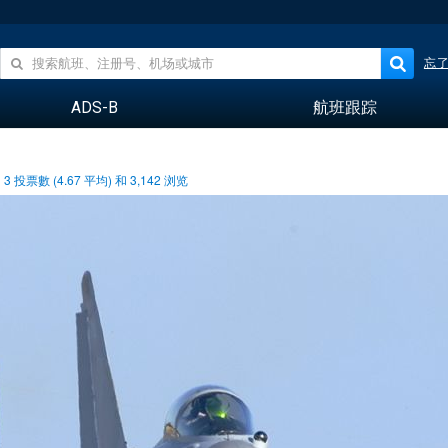
忘
ADS-B
航班跟踪
3
投票數 (
4.67
平均) 和
3,142
浏览