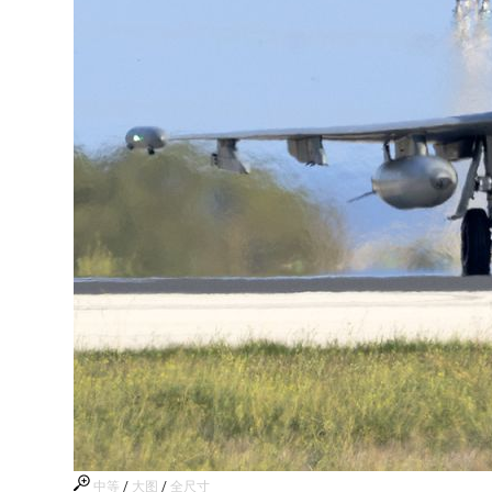
中等
/
大图
/
全尺寸