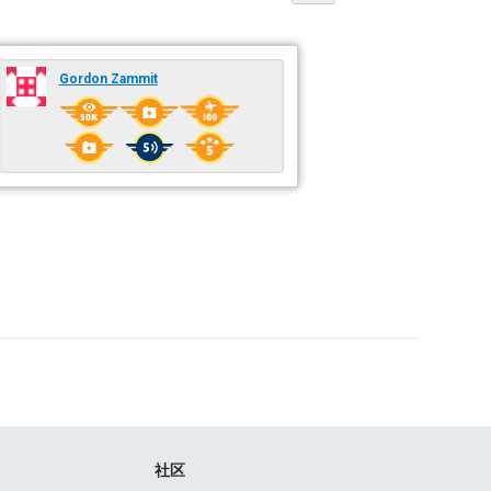
Gordon Zammit
社区