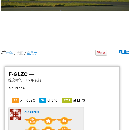
Like
中等
/
大图
/
全尺寸
F-GLZC —
提交时间：
15 年以前
Air France
of F-GLZC
of
340
at
LFPG
19
56
3777
didairbus