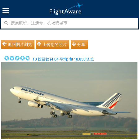
返回图片浏览
上传您的照片
分享
13
投票數 (
4.64
平均) 和
18,850
浏览