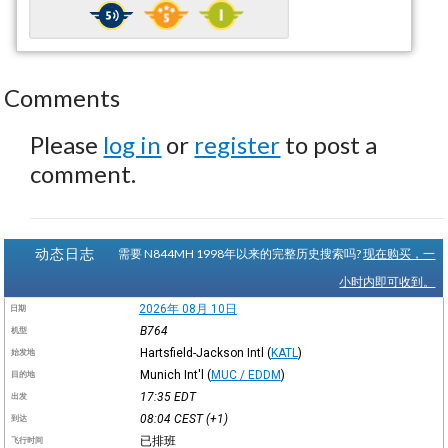
Comments
Please
log in
or
register
to post a
comment.
动态日志
需要 N844MH 1998年以来的完整历史搜索吗?
现在购买，一
小时内即可收到。
2026年 08月 10日
日期
B764
机型
Hartsfield-Jackson Intl
(
KATL
)
始发地
Munich Int'l
(
MUC / EDDM
)
目的地
17:35
EDT
出发
08:04
CEST
(+1)
到达
已排班
飞行时间