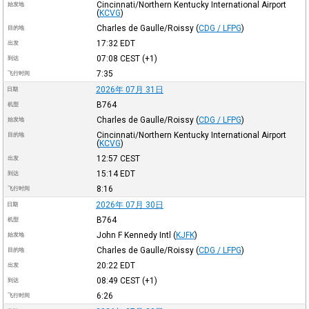
Cincinnati/Northern Kentucky International Airport
始发地
(
KCVG
)
Charles de Gaulle/Roissy
(
CDG / LFPG
)
目的地
17:32
EDT
出发
07:08
CEST
(+1)
到达
7:35
飞行时间
2026年 07月 31日
日期
B764
机型
Charles de Gaulle/Roissy
(
CDG / LFPG
)
始发地
Cincinnati/Northern Kentucky International Airport
目的地
(
KCVG
)
12:57
CEST
出发
15:14
EDT
到达
8:16
飞行时间
2026年 07月 30日
日期
B764
机型
John F Kennedy Intl
(
KJFK
)
始发地
Charles de Gaulle/Roissy
(
CDG / LFPG
)
目的地
20:22
EDT
出发
08:49
CEST
(+1)
到达
6:26
飞行时间