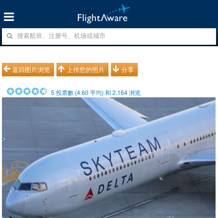
返回图片浏览
上传您的照片
分享
5
投票數 (
4.60
平均) 和
2,164
浏览