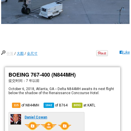
Like
中等
/
大图
/
全尺寸
BOEING 767-400 (N844MH)
提交时间：
7 年以前
October 6, 2018, Atlanta, GA -- Delta N844MH awaits its next flight
below the shadow of the Renaissance Concourse Hotel.
of N844MH
of
B764
at
KATL
115
1842
8093
Daniel Cowan