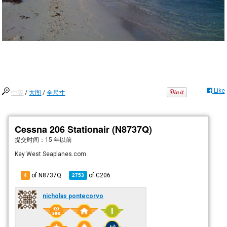
Like
中等
/
大图
/
全尺寸
Cessna 206 Stationair (N8737Q)
提交时间：
15 年以前
Key West Seaplanes.com
of N8737Q
of
C206
4
2753
nicholas pontecorvo