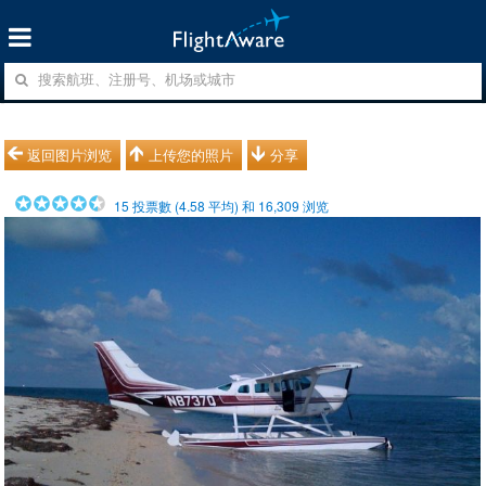
返回图片浏览
上传您的照片
分享
15
投票數 (
4.58
平均) 和
16,309
浏览