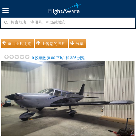
返回图片浏览
上传您的照片
分享
0
投票數 (
0.00
平均) 和
326
浏览