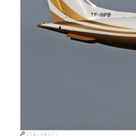
中等
/
大图
/
全尺寸