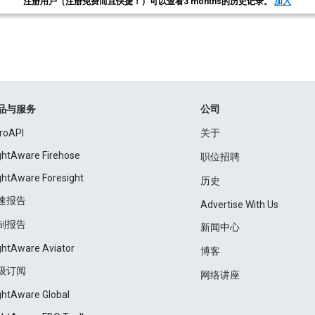
注册用户（注册免费而且快捷！）可以查看3 months的历史记录。
加入
品与服务
公司
roAPI
关于
ightAware Firehose
职位招聘
ightAware Foresight
历史
速报告
Advertise With Us
制报告
新闻中心
ightAware Aviator
博客
级订阅
网络讲座
ightAware Global