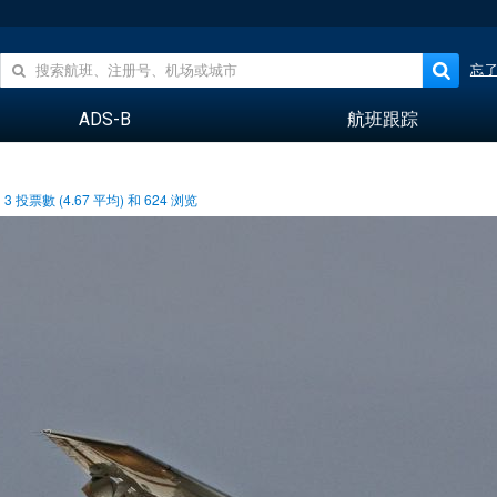
忘
ADS-B
航班跟踪
3
投票數 (
4.67
平均) 和
624
浏览