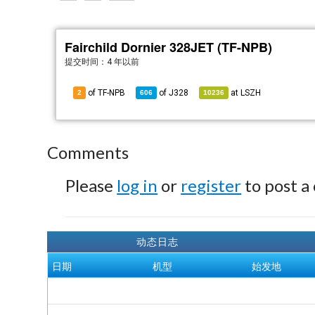
Fairchild Dornier 328JET (TF-NPB)
提交时间：
4 年以前
of TF-NPB
of
J328
at
LSZH
2
606
10236
Comments
Please
log in
or
register
to post a
动态日志
日期
机型
始发地