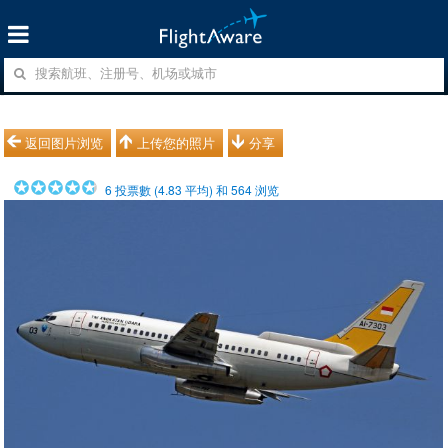
返回图片浏览
上传您的照片
分享
6
投票數 (
4.83
平均) 和
564
浏览