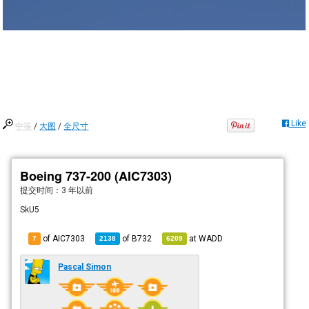
Like
中等
/
大图
/
全尺寸
Boeing 737-200 (AIC7303)
提交时间：
3 年以前
SkU5
of AIC7303
of
B732
at
WADD
7
2138
6209
Pascal Simon