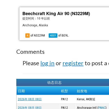
Beechcraft King Air 90 (N3229M)
提交时间：
10 年以前
Anchorage, Alaska
of N3229M
of
BE9L
4
4227
Comments
Please
log in
or
register
to post a
动态日志
日期
机型
始发地
2026年 08月 08日
PA12
Kenai, AK附近
2026年 08月 08日
PA12
Anchorage Intl
(
PANC
)