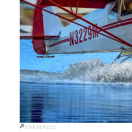
中等
/
大图
/
全尺寸