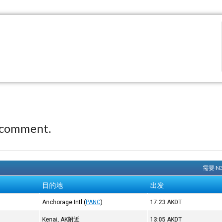
 comment.
需要 N
目的地
出发
Anchorage Intl
(
PANC
)
17:23
AKDT
Kenai, AK附近
13:05
AKDT