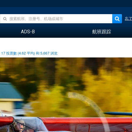
忘
ADS-B
航班跟踪
17
投票數 (
4.62
平均) 和
5,667
浏览