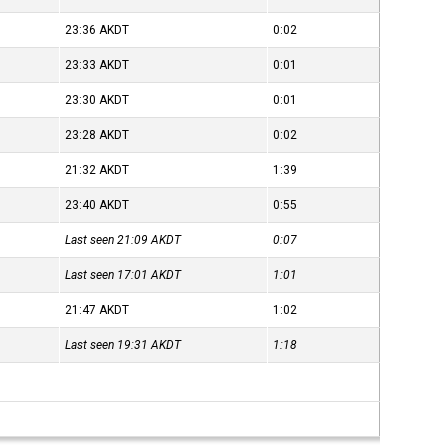
23:36
AKDT
0:02
23:33
AKDT
0:01
23:30
AKDT
0:01
23:28
AKDT
0:02
21:32
AKDT
1:39
23:40
AKDT
0:55
Last seen 21:09
AKDT
0:07
Last seen 17:01
AKDT
1:01
21:47
AKDT
1:02
Last seen 19:31
AKDT
1:18