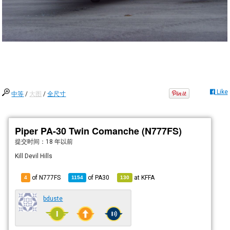
Like
中等
/
大图
/
全尺寸
Piper PA-30 Twin Comanche (N777FS)
提交时间：
18 年以前
Kill Devil Hills
of N777FS
of
PA30
at
KFFA
4
1154
130
bduste