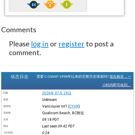
Comments
Please
log in
or
register
to post a
comment.
动态日志
需要 C-GWXP 1998年以来的完整历史搜索吗?
现在购买，一
小时内即可收到。
2026年 07月 29日
日期
Unknown
机型
Vancouver Int'l
(
CYVR
)
始发地
Qualicum Beach, BC附近
目的地
09:18
PDT
出发
Last seen 09:42
PDT
到达
0:24
飞行时间