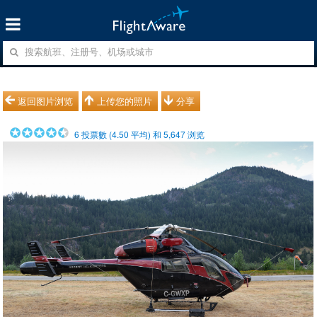
返回图片浏览
上传您的照片
分享
6
投票數 (
4.50
平均) 和
5,647
浏览