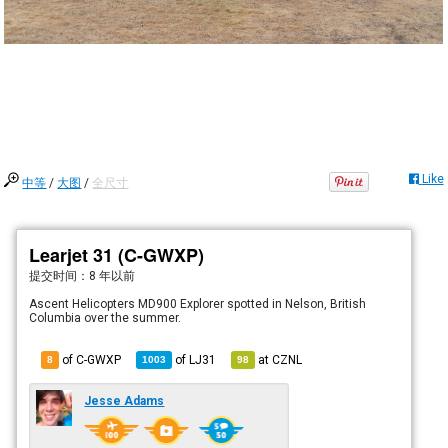
Like
中等
/
大图
/
全尺寸
Learjet 31 (C-GWXP)
提交时间：
8 年以前
Ascent Helicopters MD900 Explorer spotted in Nelson, British
Columbia over the summer.
of C-GWXP
of
LJ31
at
CZNL
8
1003
98
Jesse Adams