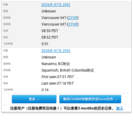
2026年 07月 29日
日期
Unknown
机型
Vancouver Int'l
(
CYVR
)
始发地
Vancouver Int'l
(
CYVR
)
目的地
08:50
PDT
出发
08:52
PDT
到达
0:01
飞行时间
2026年 07月 29日
日期
Unknown
机型
Nanaimo, BC附近
始发地
Squamish, British Columbia附近
目的地
First seen 07:01
PDT
出发
Last seen 07:18
PDT
到达
0:16
飞行时间
更多 →
购买CGWXP的航班历史Excel文件 →
注册用户（注册免费而且快捷！）可以查看3 months的历史记录。
加入