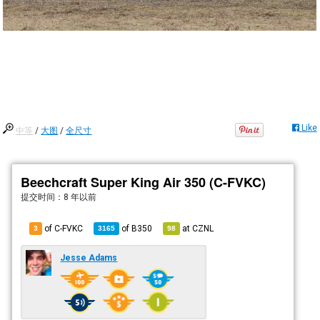
Like
中等
/
大图
/
全尺寸
Beechcraft Super King Air 350 (C-FVKC)
提交时间：
8 年以前
of C-FVKC
of
B350
at
CZNL
3
3165
98
Jesse Adams