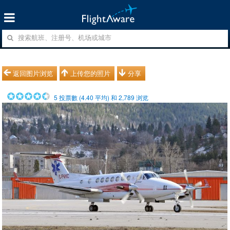
返回图片浏览
上传您的照片
分享
5
投票數 (
4.40
平均) 和
2,789
浏览