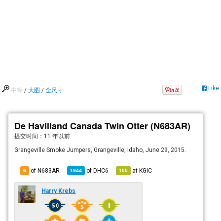
Like
中等
/
大图
/
全尺寸
De Havilland Canada Twin Otter (N683AR)
提交时间：
11 年以前
Grangeville Smoke Jumpers, Grangeville, Idaho, June 29, 2015.
of N683AR
of
DHC6
at
KGIC
6
1944
105
Harry Krebs