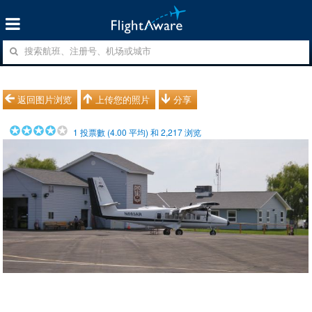
返回图片浏览
上传您的照片
分享
1
投票數 (
4.00
平均) 和
2,217
浏览