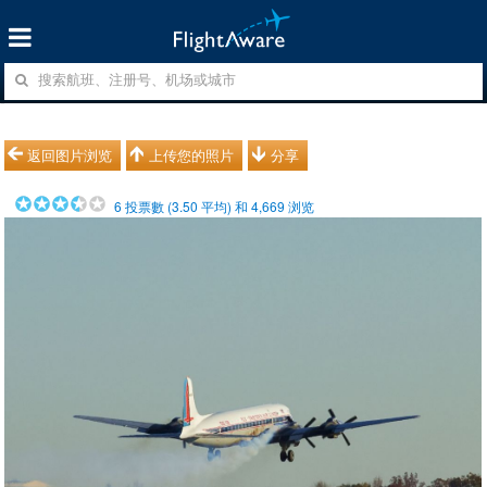
返回图片浏览
上传您的照片
分享
6
投票數 (
3.50
平均) 和
4,669
浏览