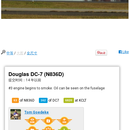
Like
中等
/
大图
/
全尺寸
Douglas DC-7 (N836D)
提交时间：
14 年以前
#3 engine begins to smoke. Oil can be seen on the fuselage
of N836D
of
DC7
at
KCLT
63
162
6820
Tom Goedeke