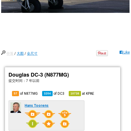
Like
中等
/
大图
/
全尺寸
Douglas DC-3 (N877MG)
提交时间：
7 年以前
of N877MG
of
DC3
at
KPAE
57
3204
10738
Hans Toorens