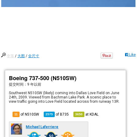
Like
中等
/
大图
/
全尺寸
Boeing 737-500 (N510SW)
提交时间：
9 年以前
Southwest N510SW (likely) coming into Dallas Love Field on June
24th, 2009. Viewed from Bachman Lake Park. A scenic place to
view traffic going into Love Field located across from runway 13R.
of N510SW
of
B735
at
KDAL
11
2575
3650
Michael Laferriere