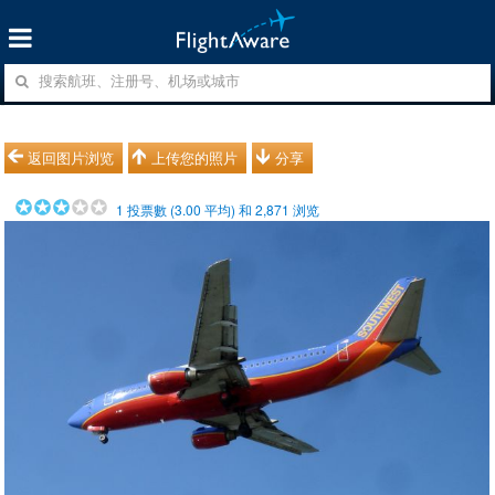
返回图片浏览
上传您的照片
分享
1
投票數 (
3.00
平均) 和
2,871
浏览