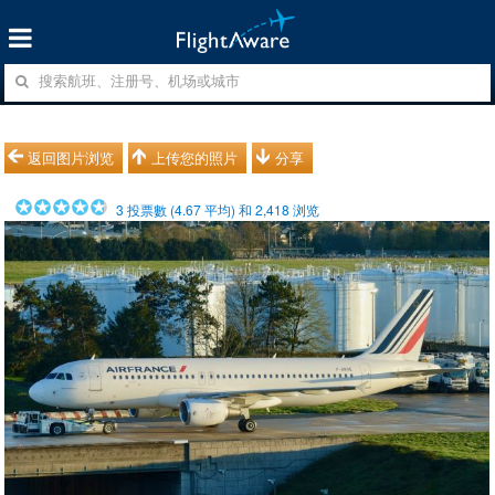
返回图片浏览
上传您的照片
分享
3
投票數 (
4.67
平均) 和
2,418
浏览