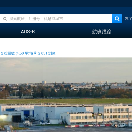
忘
ADS-B
航班跟踪
2
投票數 (
4.50
平均) 和
2,651
浏览