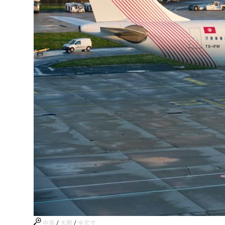
中等
/
大图
/
全尺寸