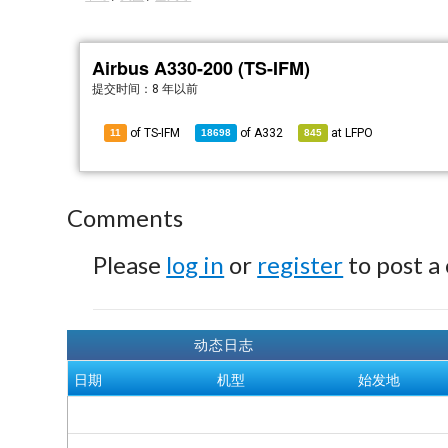
Airbus A330-200 (TS-IFM)
提交时间：
8 年以前
of TS-IFM
of
A332
at
LFPO
11
18698
845
Comments
Please
log in
or
register
to post a
动态日志
日期
机型
始发地