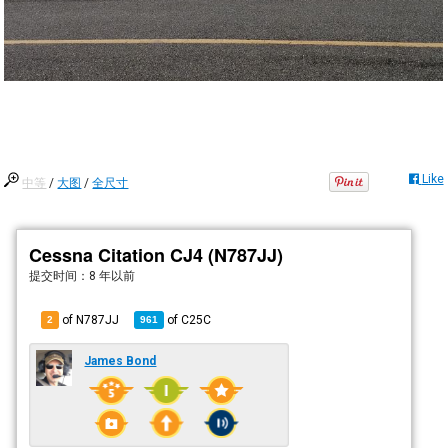
Like
中等
/
大图
/
全尺寸
Cessna Citation CJ4 (N787JJ)
提交时间：
8 年以前
of N787JJ
of
C25C
2
961
James Bond