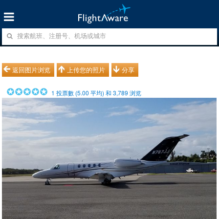
返回图片浏览
上传您的照片
分享
1
投票數 (
5.00
平均) 和
3,789
浏览