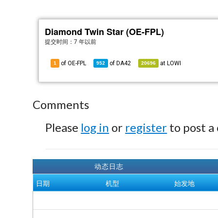
Diamond Twin Star (OE-FPL)
提交时间：
7 年以前
of OE-FPL
of
DA42
at
LOWI
1
952
20696
Comments
Please
log in
or
register
to post a
动态日志
日期
机型
始发地