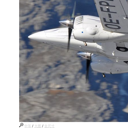
中等
/
大图
/
全尺寸