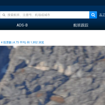
忘
ADS-B
航班跟踪
4
投票數 (
4.75
平均) 和
1,952
浏览