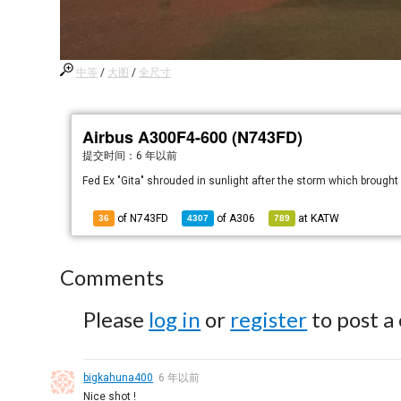
中等
/
大图
/
全尺寸
Airbus A300F4-600 (N743FD)
提交时间：
6 年以前
Fed Ex "Gita" shrouded in sunlight after the storm which brought
of N743FD
of
A306
at
KATW
36
4307
789
Comments
Please
log in
or
register
to post a
bigkahuna400
6 年以前
Nice shot !