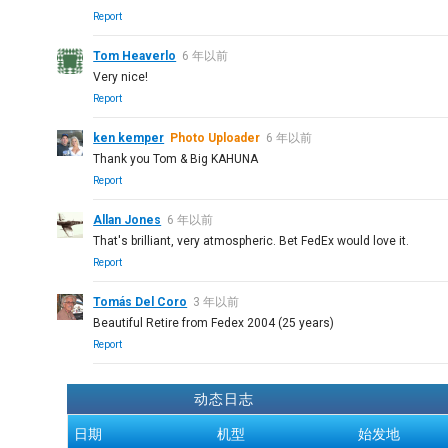
Report
Tom Heaverlo
6 年以前
Very nice!
Report
ken kemper
Photo Uploader
6 年以前
Thank you Tom & Big KAHUNA
Report
Allan Jones
6 年以前
That's brilliant, very atmospheric. Bet FedEx would love it.
Report
Tomás Del Coro
3 年以前
Beautiful Retire from Fedex 2004 (25 years)
Report
动态日志
日期
机型
始发地