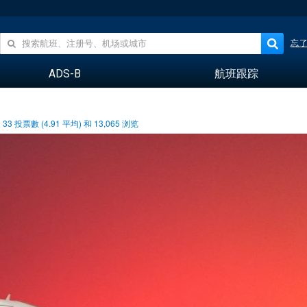
忘
ADS-B
航班跟踪
33
投票數 (
4.91
平均) 和
13,065
浏览