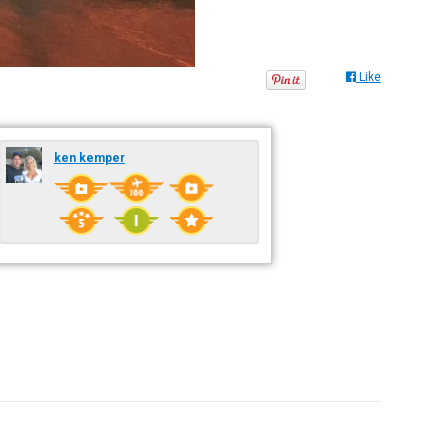
Like
ken kemper