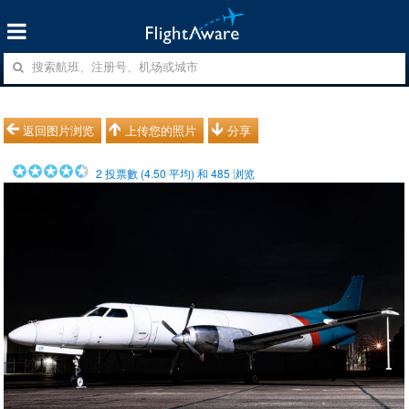
返回图片浏览
上传您的照片
分享
2
投票數 (
4.50
平均) 和
485
浏览