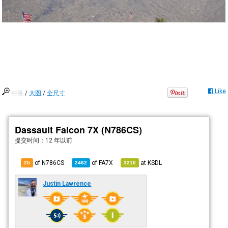
Like
中等
/
大图
/
全尺寸
Dassault Falcon 7X (N786CS)
提交时间：
12 年以前
of N786CS
of
FA7X
at
KSDL
25
2462
3210
Justin Lawrence