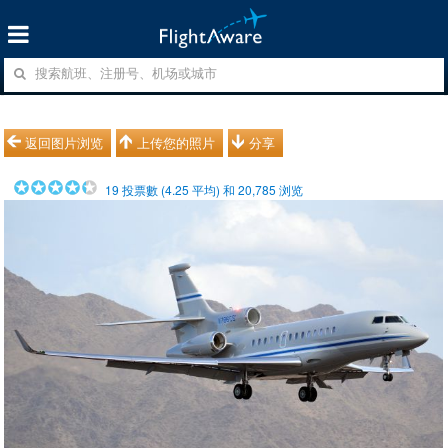
返回图片浏览
上传您的照片
分享
19
投票數 (
4.25
平均) 和
20,785
浏览