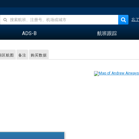
忘
ADS-B
航班跟踪
R扇区航图
备注
购买数据