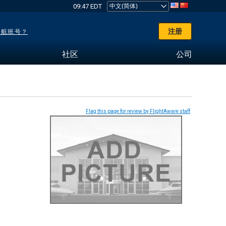
09:47 EDT
注册
了航班号？
社区
公司
Flag this page for review by FlightAware staff