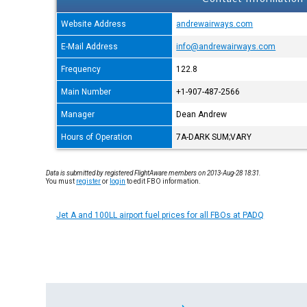
Website Address
andrewairways.com
E-Mail Address
info@andrewairways.com
Frequency
122.8
Main Number
+1-907-487-2566
Manager
Dean Andrew
Hours of Operation
7A-DARK SUM;VARY
Data is submitted by registered FlightAware members on 2013-Aug-28 18:31.
You must
register
or
login
to edit FBO information.
Jet A and 100LL airport fuel prices for all FBOs at PADQ