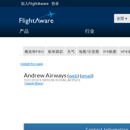
加入FlightAware
登录
全部
产品
行业
概览和FBO
航班跟踪
天气
地图/示意图
IFR航图
VF
Update this page
Andrew Airways
(
web
) (
email
)
1522 DEVILS CREEK RD KODIAK, AK 99615
(
Google Maps
)
Contact Information