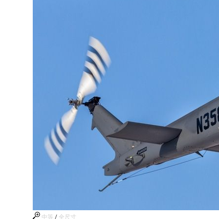
中等
/
全尺寸