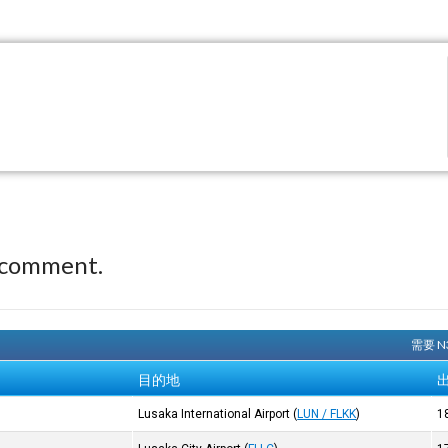
 comment.
需要 
目的地
Lusaka International Airport
(
LUN / FLKK
)
1