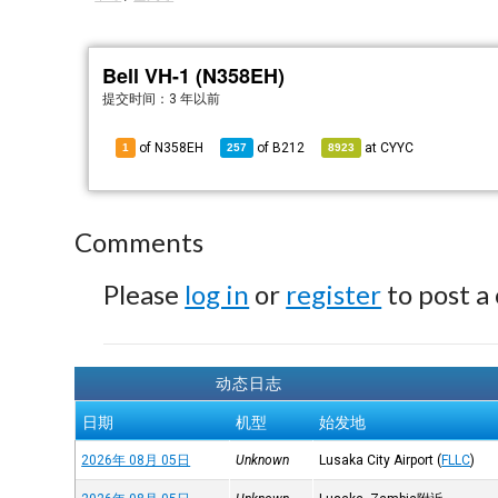
Bell VH-1 (N358EH)
提交时间：
3 年以前
of N358EH
of
B212
at
CYYC
1
257
8923
Comments
Please
log in
or
register
to post a
动态日志
日期
机型
始发地
2026年 08月 05日
Unknown
Lusaka City Airport
(
FLLC
)