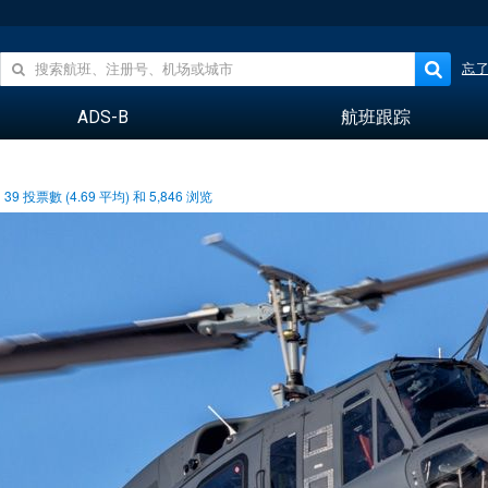
忘
ADS-B
航班跟踪
39
投票數 (
4.69
平均) 和
5,846
浏览