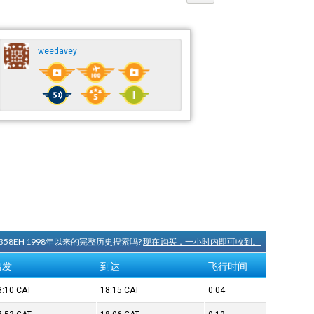
weedavey
N358EH 1998年以来的完整历史搜索吗?
现在购买，一小时内即可收到。
出发
到达
飞行时间
8:10
CAT
18:15
CAT
0:04