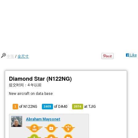
Like
中等
/
全尺寸
Diamond Star (N122NG)
提交时间：
4 年以前
New aircraft on data base
of N122NG
of
DA40
at
TJIG
1
2409
2074
Abraham Maysonet