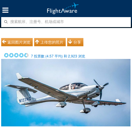
返回图片浏览
上传您的照片
分享
7
投票數 (
4.57
平均) 和
2,923
浏览