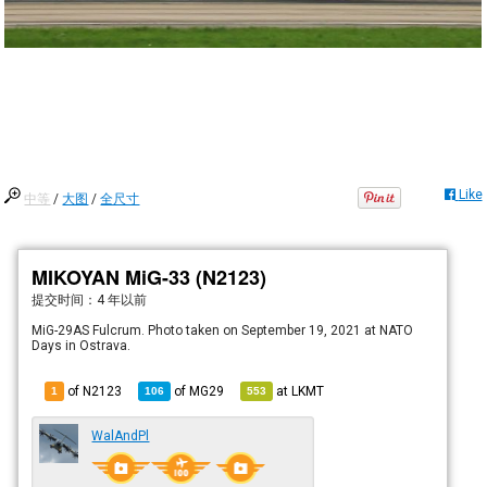
Like
中等
/
大图
/
全尺寸
MIKOYAN MiG-33 (N2123)
提交时间：
4 年以前
MiG-29AS Fulcrum. Photo taken on September 19, 2021 at NATO
Days in Ostrava.
of N2123
of
MG29
at
LKMT
1
106
553
WalAndPl