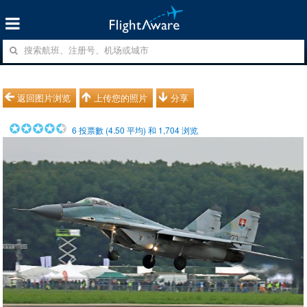
返回图片浏览
上传您的照片
分享
6
投票數 (
4.50
平均) 和
1,704
浏览