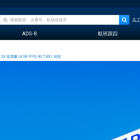
忘
ADS-B
航班跟踪
24
投票數 (
4.58
平均) 和
7,691
浏览