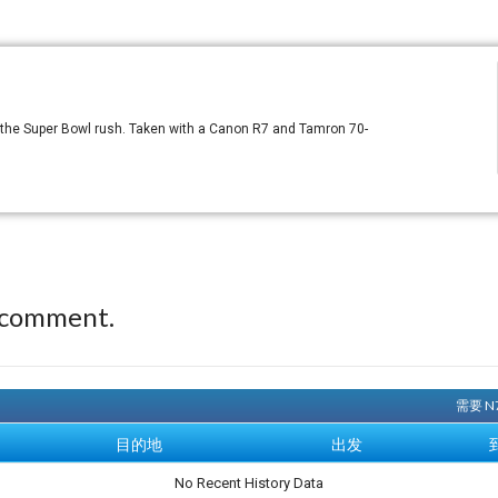
g the Super Bowl rush. Taken with a Canon R7 and Tamron 70-
 comment.
需要 N
目的地
出发
No Recent History Data