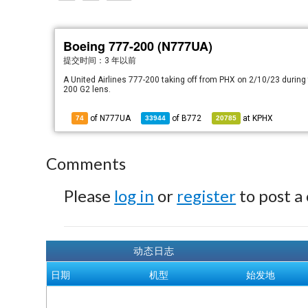
Boeing 777-200 (N777UA)
提交时间：
3 年以前
A United Airlines 777-200 taking off from PHX on 2/10/23 durin
200 G2 lens.
of N777UA
of
B772
at
KPHX
74
33944
20785
Comments
Please
log in
or
register
to post a
动态日志
日期
机型
始发地