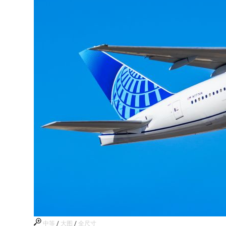
中等
/
大图
/
全尺寸