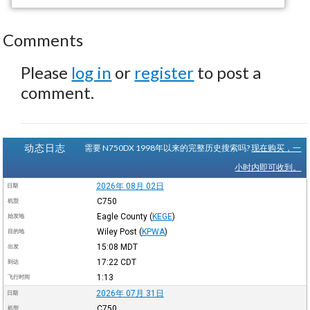
Comments
Please
log in
or
register
to post a
comment.
动态日志
需要 N750DX 1998年以来的完整历史搜索吗?
现在购买，一
小时内即可收到。
2026年 08月 02日
日期
C750
机型
Eagle County
(
KEGE
)
始发地
Wiley Post
(
KPWA
)
目的地
15:08
MDT
出发
17:22
CDT
到达
1:13
飞行时间
2026年 07月 31日
日期
C750
机型