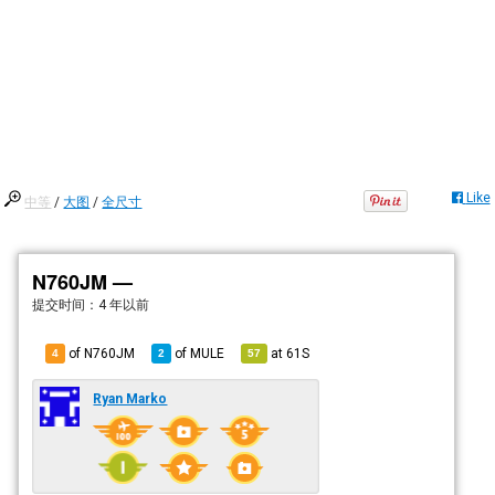
Like
中等
/
大图
/
全尺寸
N760JM —
提交时间：
4 年以前
of N760JM
of
MULE
at
61S
4
2
57
Ryan Marko