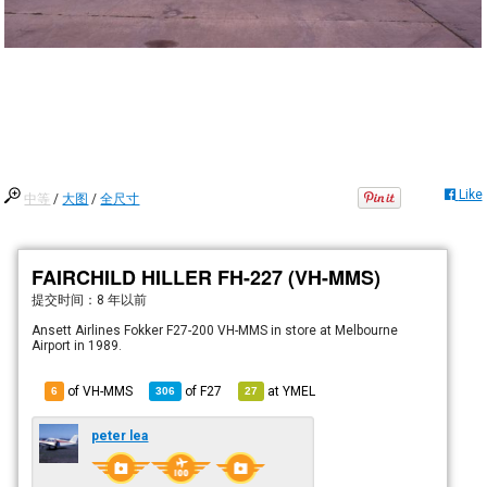
Like
中等
/
大图
/
全尺寸
FAIRCHILD HILLER FH-227 (VH-MMS)
提交时间：
8 年以前
Ansett Airlines Fokker F27-200 VH-MMS in store at Melbourne
Airport in 1989.
of VH-MMS
of
F27
at
YMEL
6
306
27
peter lea