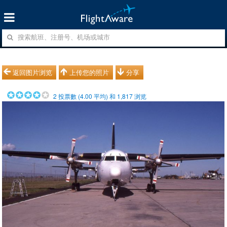
返回图片浏览
上传您的照片
分享
2
投票數 (
4.00
平均) 和
1,817
浏览