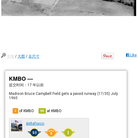
Like
中等
/
大图
/
全尺寸
KMBO —
提交时间：
17 年以前
Madison Bruce Campbell Field gets a paved runway (17/35) July
1960
of KMBO
at
KMBO
1
98
deltafoxco