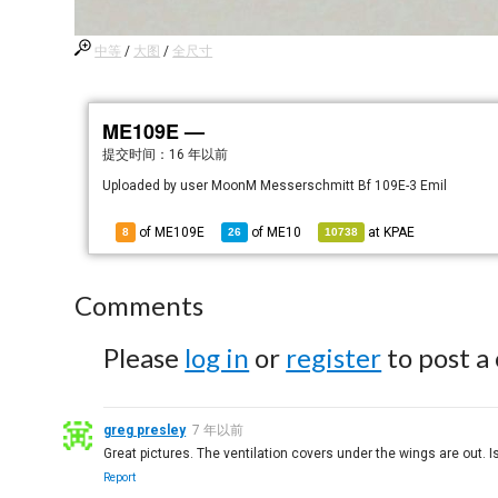
中等
/
大图
/
全尺寸
ME109E —
提交时间：
16 年以前
Uploaded by user MoonM Messerschmitt Bf 109E-3 Emil
of ME109E
of
ME10
at
KPAE
8
26
10738
Comments
Please
log in
or
register
to post a
greg presley
7 年以前
Great pictures. The ventilation covers under the wings are out. Is
Report