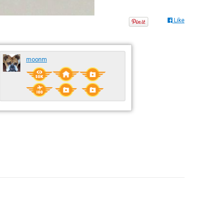
Like
moonm