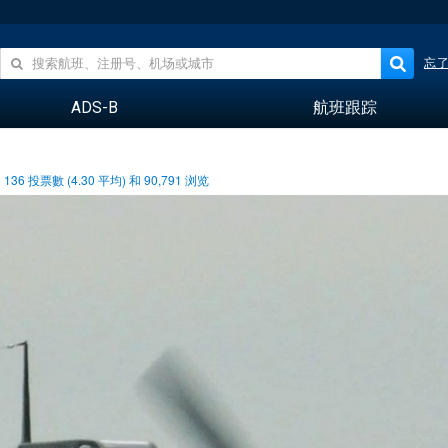
忘
ADS-B
航班跟踪
136
投票數 (
4.30
平均) 和
90,791
浏览